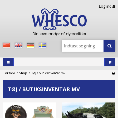
Log ind
Forside
/
Shop
/
Tøj / butiksinventar mv
TØJ / BUTIKSINVENTAR MV