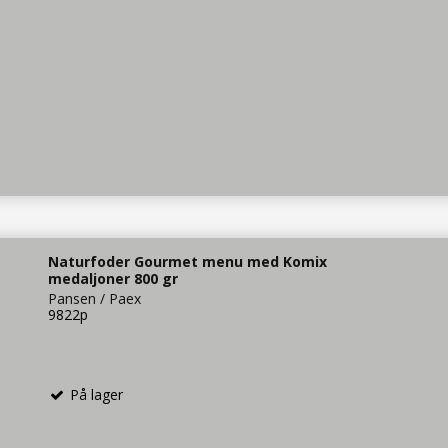
Naturfoder Gourmet menu med Komix
medaljoner 800 gr
Pansen / Paex
9822p
På lager