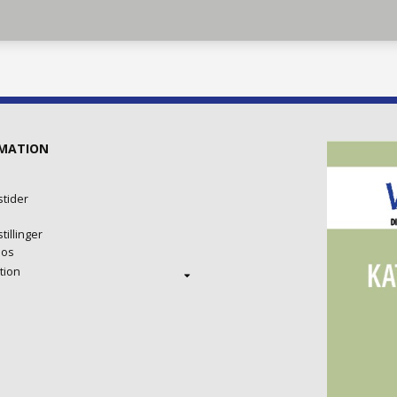
MATION
tider
tillinger
 os
tion