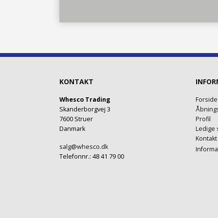
KONTAKT
INFOR
Whesco Trading
Forside
Skanderborgvej 3
Åbnings
7600 Struer
Profil
Danmark
Ledige s
Kontakt
salg@whesco.dk
Informa
Telefonnr.
:
48 41 79 00