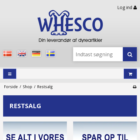
Log ind
Forside
/
Shop
/
Restsalg
RESTSALG