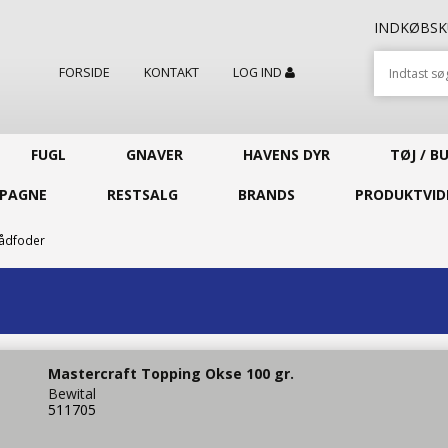
INDKØBS
FORSIDE
KONTAKT
LOG IND
FUGL
GNAVER
HAVENS DYR
TØJ / B
PAGNE
RESTSALG
BRANDS
PRODUKTVID
Vådfoder
Mastercraft Topping Okse 100 gr.
Bewital
511705