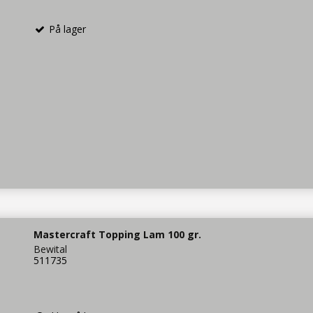
På lager
Mastercraft Topping Lam 100 gr.
Bewital
511735