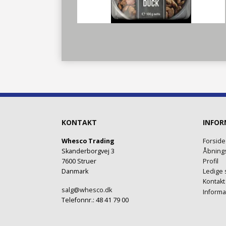
KONTAKT
INFOR
Whesco Trading
Forside
Skanderborgvej 3
Åbnings
7600 Struer
Profil
Danmark
Ledige s
Kontakt
salg@whesco.dk
Informa
Telefonnr.
:
48 41 79 00