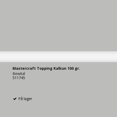
Mastercraft Topping Kalkun 100 gr.
Bewital
511745
På lager