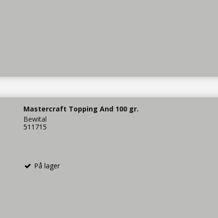
Mastercraft Topping And 100 gr.
Bewital
511715
På lager