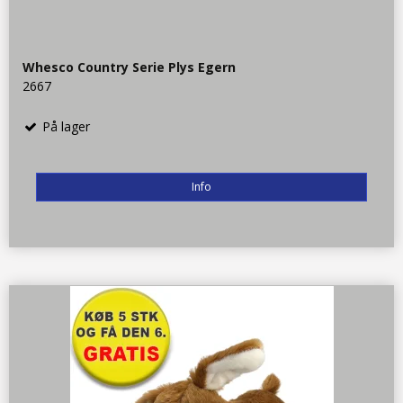
Whesco Country Serie Plys Egern
2667
På lager
Info