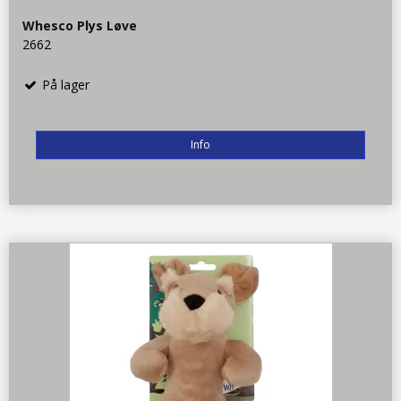
Whesco Plys Løve
2662
På lager
Info