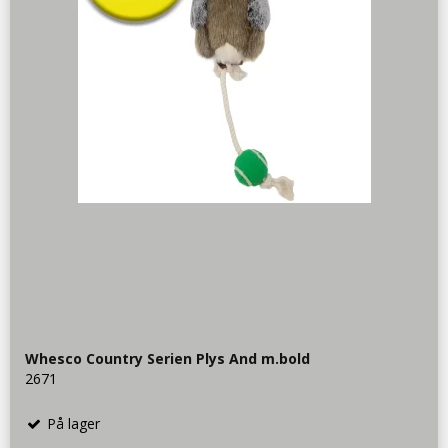
Whesco Country Serien Plys And m.bold
2671
På lager