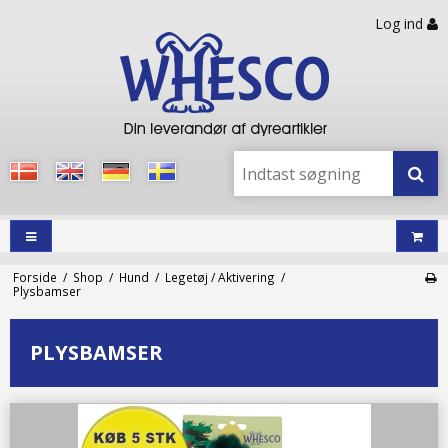
Log ind
Forside
/
Shop
/
Hund
/
Legetøj / Aktivering
/
Plysbamser
PLYSBAMSER