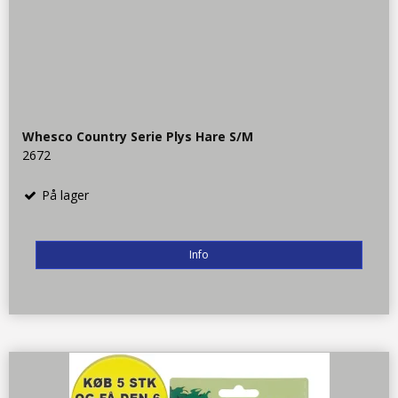
Whesco Country Serie Plys Hare S/M
2672
På lager
Info