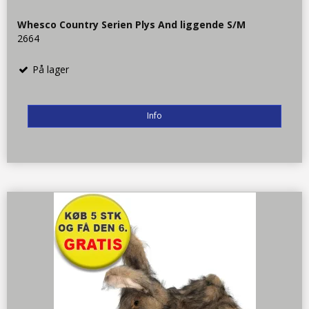
Whesco Country Serien Plys And liggende S/M
2664
På lager
Info