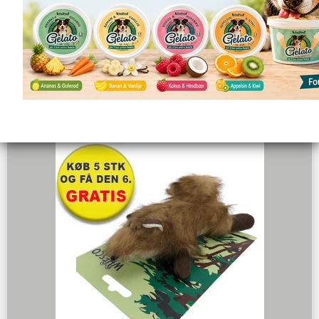
På lager
Info