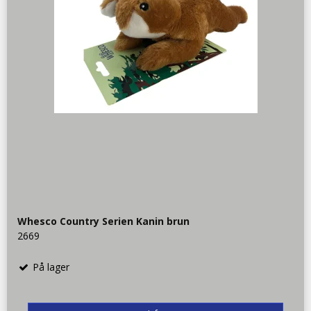
Whesco Country Serien Kanin brun
2669
På lager