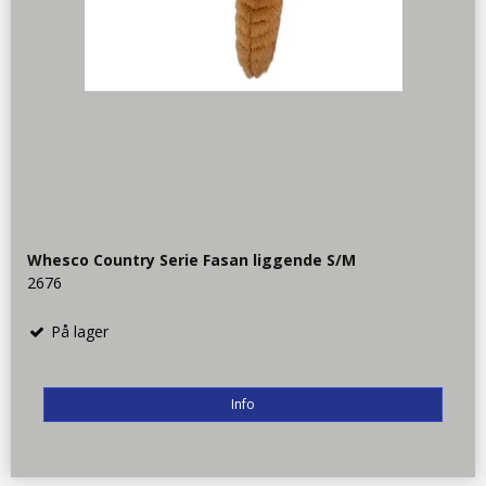
Whesco Country Serie Fasan liggende S/M
2676
På lager
Info