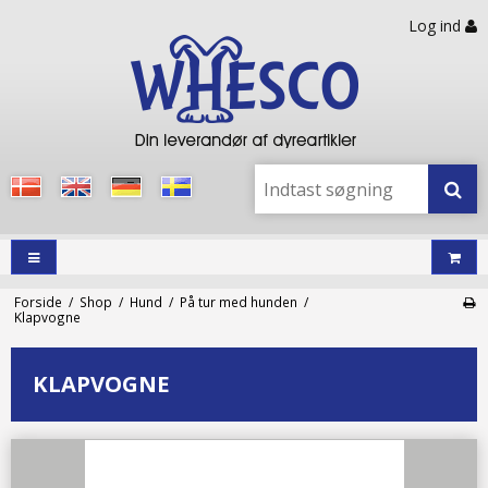
Log ind
Forside
/
Shop
/
Hund
/
På tur med hunden
/
Klapvogne
KLAPVOGNE