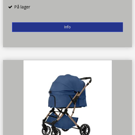
På lager
Info