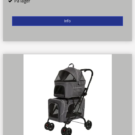
På lager
Info