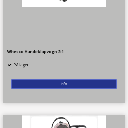
Whesco Hundeklapvogn 2i1
På lager
Info