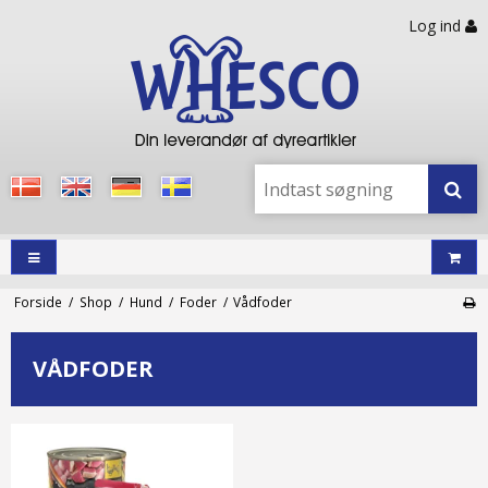
Log ind
Forside
/
Shop
/
Hund
/
Foder
/
Vådfoder
VÅDFODER