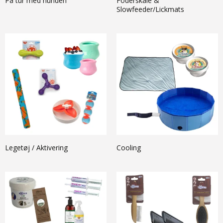
På tur med hunden
Foderskåle &
Slowfeeder/Lickmats
Legetøj / Aktivering
Cooling