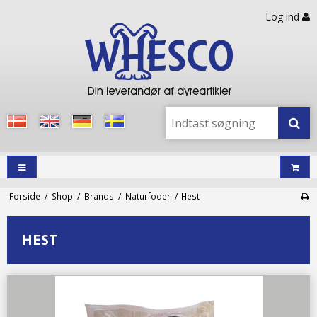
Log ind
Forside
/
Shop
/
Brands
/
Naturfoder
/
Hest
HEST