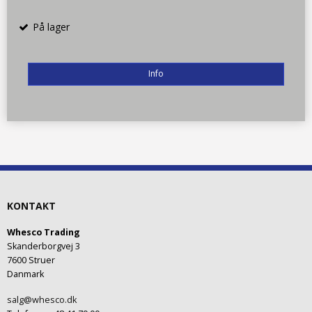
På lager
Info
KONTAKT
Whesco Trading
Skanderborgvej 3
7600 Struer
Danmark
salg@whesco.dk