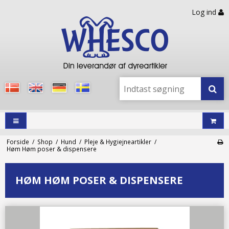
Log ind
Forside
/
Shop
/
Hund
/
Pleje & Hygiejneartikler
/
Høm Høm poser & dispensere
HØM HØM POSER & DISPENSERE