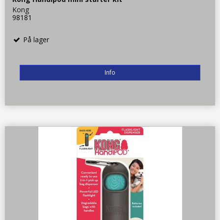
Kong
98181
På lager
Info