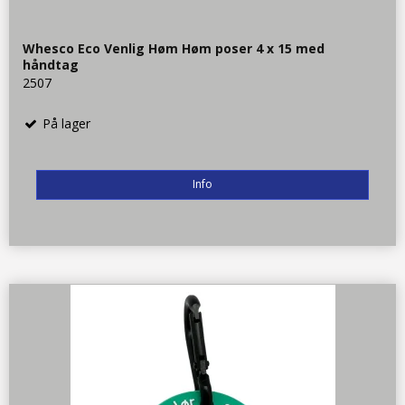
Whesco Eco Venlig Høm Høm poser 4 x 15 med
håndtag
2507
På lager
Info