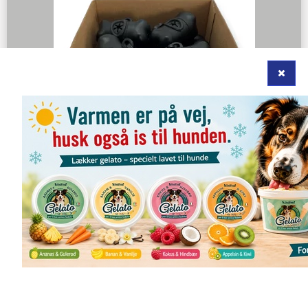
Whesco Høm Høm Holder 20 stk i display
2515