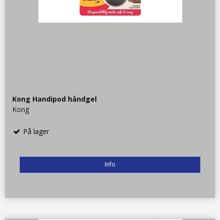
Kong Handipod håndgel
Kong
På lager
Info