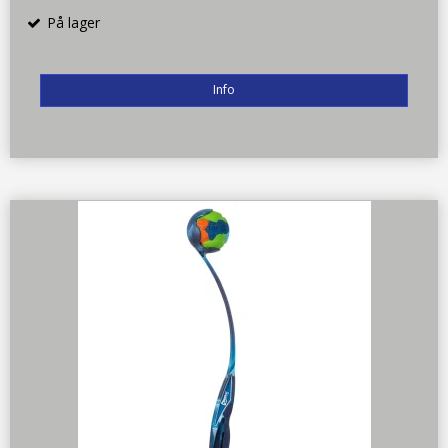
På lager
Info